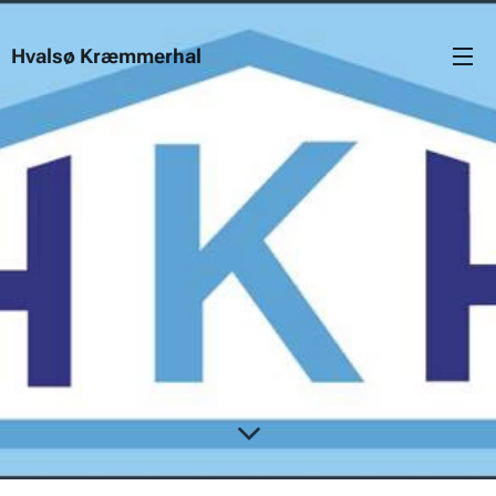
Hvalsø Kræmmerhal